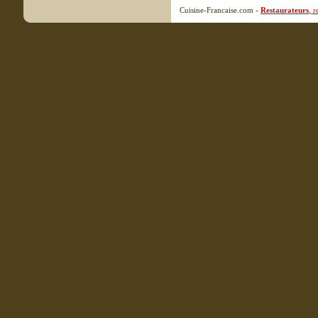
Cuisine-Francaise.com -
Restaurateurs
, 