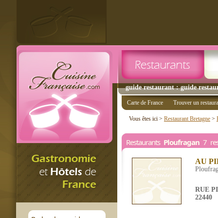
guide restaurant : guide restau
Carte de France
Trouver un restaur
Vous êtes ici >
Restaurant Bretagne
>
Restaurants
Ploufragan
7 res
AU P
Ploufra
RUE P
22440