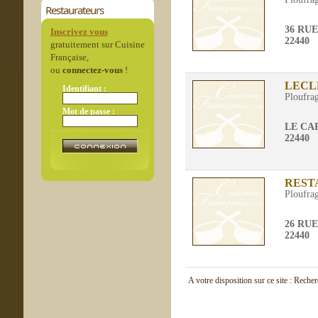
Restaurateurs
36 RU
Inscrivez vous
22440
gratuitement sur Cuisine
Française,
ou
connectez-vous
!
LECL
Identifiant :
Ploufra
Mot de passe :
LE CA
22440
REST
Ploufra
26 RU
22440
A votre disposition sur ce site : Reche