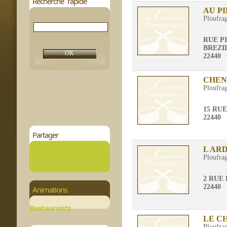
Recherche rapide
AU P
Ploufra
RUE P
BREZI
22440
CHEN
Ploufra
15 RU
22440
Partager
L AR
Ploufra
2 RUE
22440
Animations
Restaurants
LE C
Ploufra