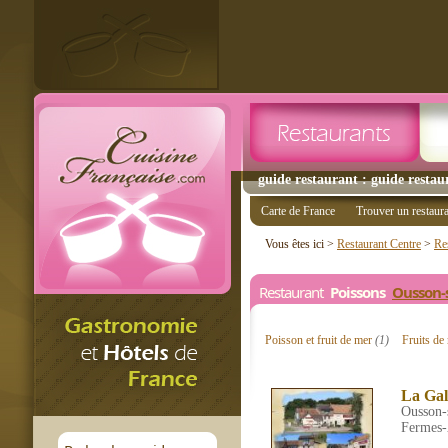
guide restaurant : guide restau
Carte de France
Trouver un restaur
Vous êtes ici >
Restaurant Centre
>
Re
Restaurant
Poissons
Ousson-s
Poisson et fruit de mer
(1)
Fruits d
La Gal
Ousson-s
Fermes-