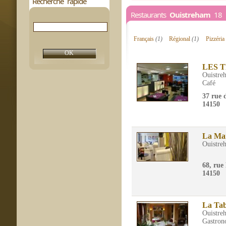
Recherche rapide
Restaurants
Ouistreham
18 r
Français
(1)
Régional
(1)
Pizzéria
LES 
Ouistre
Café
37 rue 
14150
La Mar
Ouistre
68, rue
14150
La Tab
Ouistre
Gastron