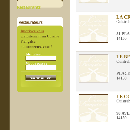
Restaurants
LA C
Restaurateurs
Ouistre
Inscrivez vous
51 PL
gratuitement sur Cuisine
14150
Française,
ou
connectez-vous
!
Identifiant :
LE B
Ouistre
Mot de passe :
PLACE
14150
LE C
Ouistre
90 AV
14150