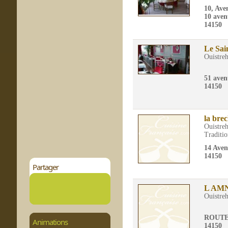
10, Ave
10 aven
14150
Le Sai
Ouistre
51 ave
14150
la bre
Ouistre
Traditio
14 Aven
14150
Partager
L AM
Ouistre
ROUTE
Animations
14150