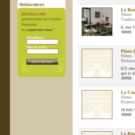
Restaurateurs
Le Res
Inscrivez vous
Nîmes
gratuitement sur Cuisine
Traditio
Française,
6, rue 
ou
connectez-vous
!
30000
Identifiant :
Mot de passe :
Pizza d
Nîmes
Restaura
675 che
qrt rt d
30900
Le Co
Nimes
Pizzeria
16 bld 
30000
Le Res