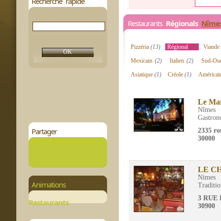
Recherche rapide
Restaurants
Régionals
Nîme
Pizzéria
(13)
Régional
(8)
Viand
Mexicain
(2)
Italien
(2)
Sud-Ou
Asiatique
(1)
Créole
(1)
América
Le Man
Nîmes
Gastron
Partager
2335 ro
30000
LE C
Nimes
Animations
Traditio
3 RUE
Restaurants
30900