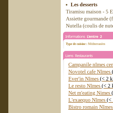
Les desserts
Tiramisu maison - 5 
Assiette gourmande (f
Nutella (coulis de nut
Informations
L'entre 2
Type de cuisine :
Méditerranéen
Liens Restaurants
Campanile nîmes cen
Novotel cafe Nîmes
Ever'in Nîmes
(< 2 
Le resto Nîmes
(< 2
Net m'eating Nimes
L'exaequo Nîmes
(<
Bistro romain Nîme