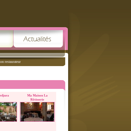
ion restaurateur
rdjura
Ma Maison La
Rôtisserie