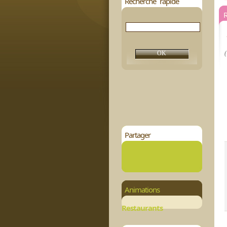
Recherche rapide
R
(
Partager
Animations
Restaurants