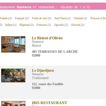
estaurants
Nanterre
61 restaurants : : résultats de 1 à 10
Viande
(3)
Français
(2)
Fruits de mer
(1)
Sud-Ouest
(1)
Oriental
(1)
Poisson et fr
1)
Indien
(1)
Régional
(1)
Poissons
(1)
Japonais
(1)
Africain
(1)
Le Bistrot d'Olivier
Nanterre
Bistrot
485 TERRASSES DE L ARCHE
92000
Le Djurdjura
Nanterre
Traditionnel
112, route des Fusillés
92000
IBIS RESTAURANT