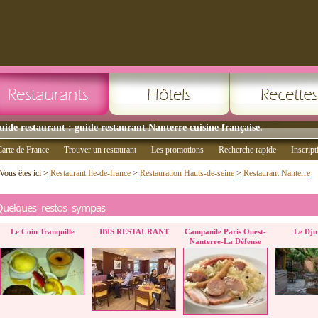
uide restaurant : guide restaurant Nanterre cuisine française.
arte de France
Trouver un restaurant
Les promotions
Recherche rapide
Inscript
Vous êtes ici >
Restaurant Ile-de-france
>
Restauration Hauts-de-seine
>
Restaurant Nanterre
Quelques restos sympas
Le Coin Tranquille
IBIS RESTAURANT
Campanile Paris Ouest-
Le Dju
Nanterre-La Défense