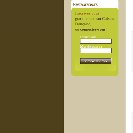
Restaurateurs
Inscrivez vous
gratuitement sur Cuisine
Française,
ou
connectez-vous
!
Identifiant :
Mot de passe :