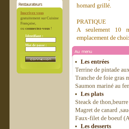
Restaurateurs
homard grillé.
Inscrivez vous
gratuitement sur Cuisine
PRATIQUE
Française,
ou
connectez-vous
!
A seulement 10 m
Identifiant :
emplacement de choix 
Mot de passe :
Au menu
Les entrées
Terrine de pintade aux
Tranche de foie gras 
Saumon mariné au fen
Les plats
Steack de thon,beurre
Magret de canard ,sau
Faux-filet de boeuf 
Les desserts