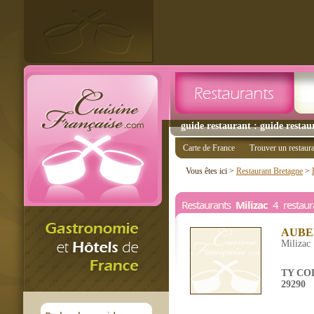
guide restaurant : guide restaur
Carte de France
Trouver un restaur
Vous êtes ici >
Restaurant Bretagne
>
Restaurants
Milizac
4 restaura
AUBE
Milizac
TY CO
29290