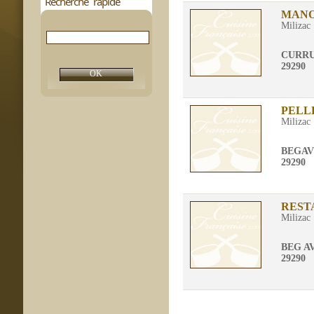
Recherche rapide
MANO
Milizac
CURR
29290
PELL
Milizac
BEGAV
29290
REST
Milizac
BEG A
29290