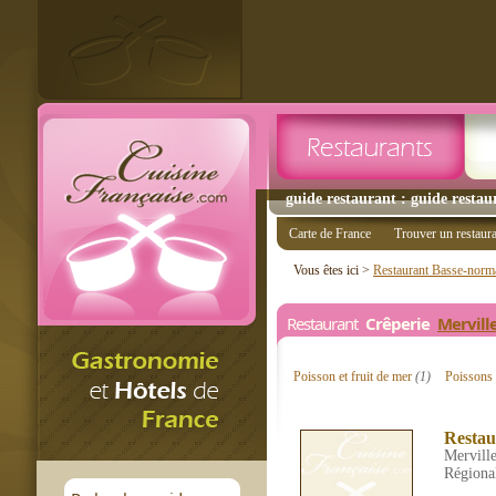
guide restaurant : guide restau
Carte de France
Trouver un restaur
Vous êtes ici >
Restaurant Basse-norm
Restaurant
Crêperie
Mervill
Poisson et fruit de mer
(1)
Poisson
Restau
Merville
Régiona