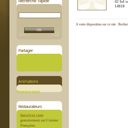
Recherche rapide
42 bd w
14810
A votre disposition sur ce site : Reche
Partager
Animations
Restaurants
Restaurateurs
Inscrivez vous
gratuitement sur Cuisine
Française,