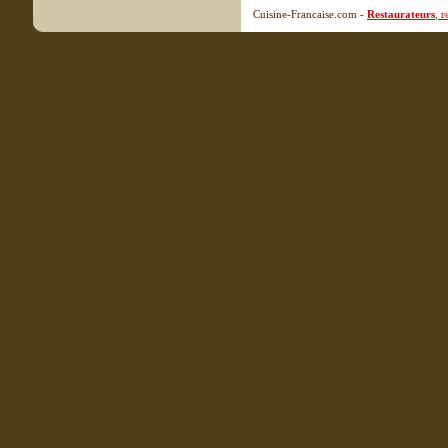
Cuisine-Francaise.com -
Restaurateurs
, 