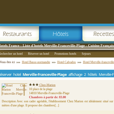
otels France : Liste d'hotels Merville-Franceville-Plage - Cuisine Français
echercher un hotel
Réserver un hotel
Promotions hotels
Sejours
Vous êtes ici
Hotel Basse-normandie
Hotel Calvados
Hotel Merville-francevill
éserver hotel
Merville-Franceville-Plage
affichage 2 hôtels Merville-Fr
Chez-Marion
10 place de la plage
14810 Merville-Franceville-Plage
Chambres à partir de: 83.00
Description Avec son cadre agréable, l'établissement Chez Marion est idéalement situé su
mètres d'une plage. Il propose des chambres[...]