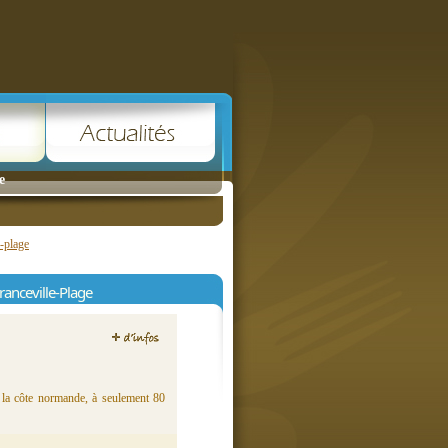
e
e-plage
anceville-Plage
r la côte normande, à seulement 80