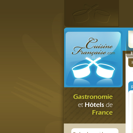
H
R
R