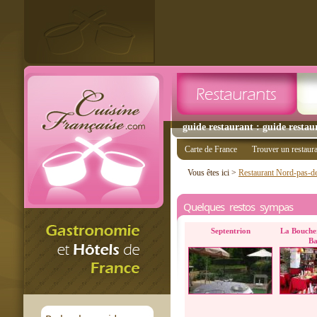
guide restaurant : guide restau
Carte de France
Trouver un restaur
Vous êtes ici >
Restaurant Nord-pas-de
Quelques restos sympas
Septentrion
La Bouche
Ba