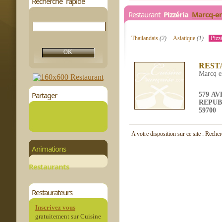
Recherche rapide
Restaurant
Pizzéria
Marcq-en
Thailandais
(2)
Asiatique
(1)
Pizz
REST
Marcq e
Partager
579 A
REPUB
59700
A votre disposition sur ce site : Reche
Animations
Restaurants
Restaurateurs
Inscrivez vous
gratuitement sur Cuisine