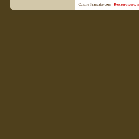
Cuisine-Francaise.com -
Restaurateurs
, 