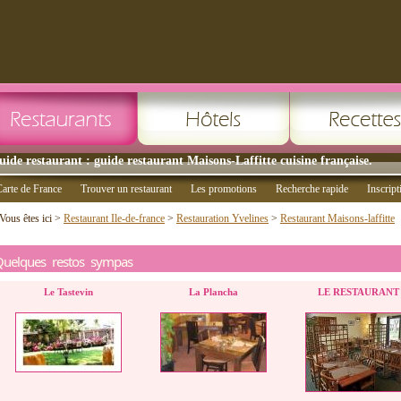
uide restaurant : guide restaurant Maisons-Laffitte cuisine française.
arte de France
Trouver un restaurant
Les promotions
Recherche rapide
Inscript
Vous êtes ici >
Restaurant Ile-de-france
>
Restauration Yvelines
>
Restaurant Maisons-laffitte
Quelques restos sympas
Le Tastevin
La Plancha
LE RESTAURANT