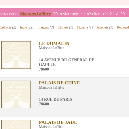
estaurants
Maisons-Laffitte
29 restaurants : : résultats de 21 à 29
Crêperie
(2)
Indien
(2)
Français
(2)
Chinois
(1)
Pizzéria
(1)
Japonais
(1)
Régiona
LE DOMALIN
Maisons laffitte
14 AVENUE DU GENERAL DE
GAULLE
78600
PALAIS DE CHINE
Maisons laffitte
14 RUE DE PARIS
78600
PALAIS DE JADE
Maisons laffitte