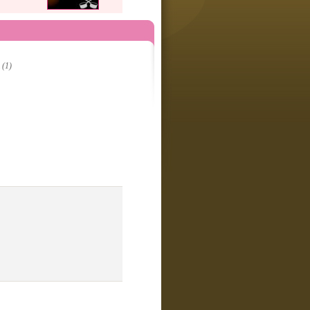
l
(1)