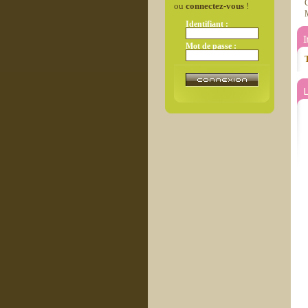
ou
connectez-vous
!
M
Identifiant :
Mot de passe :
T
L