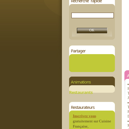
Recherche rapide
Partager
Animations
F
Restaurants
T
Restaurateurs
T
Inscrivez vous
D
gratuitement sur Cuisine
M
Française,