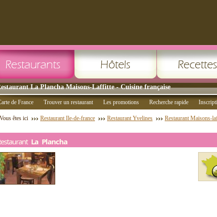
estaurant La Plancha Maisons-Laffitte - Cuisine française
arte de France
Trouver un restaurant
Les promotions
Recherche rapide
Inscript
Vous êtes ici
Restaurant Ile-de-france
Restaurant Yvelines
Restaurant Maisons-laf
Restaurant
La Plancha