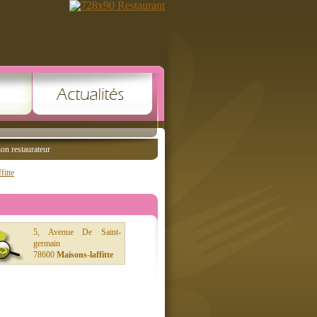
ion restaurateur
fitte
5, Avenue De Saint-
germain
78600
Maisons-laffitte