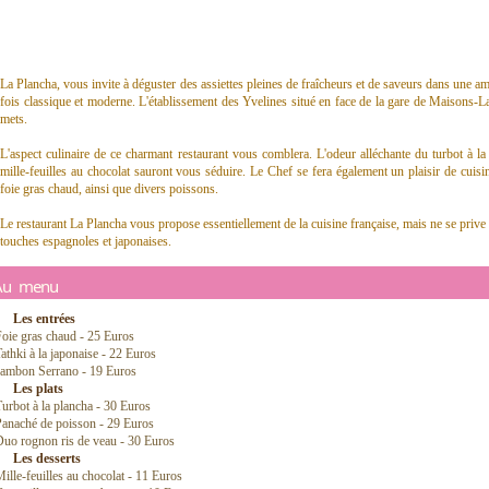
La Plancha, vous invite à déguster des assiettes pleines de fraîcheurs et de saveurs dans une a
fois classique et moderne. L'établissement des Yvelines situé en face de la gare de Maisons-La
mets.
L'aspect culinaire de ce charmant restaurant vous comblera. L'odeur alléchante du turbot à l
mille-feuilles au chocolat sauront vous séduire. Le Chef se fera également un plaisir de cuisin
foie gras chaud, ainsi que divers poissons.
Le restaurant La Plancha vous propose essentiellement de la cuisine française, mais ne se prive pa
touches espagnoles et japonaises.
Au menu
Les entrées
oie gras chaud - 25 Euros
athki à la japonaise - 22 Euros
Jambon Serrano - 19 Euros
Les plats
urbot à la plancha - 30 Euros
Panaché de poisson - 29 Euros
uo rognon ris de veau - 30 Euros
Les desserts
ille-feuilles au chocolat - 11 Euros