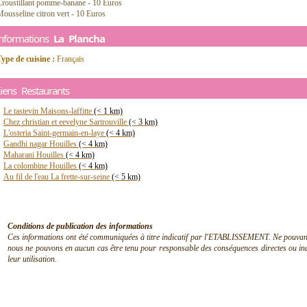
Croustillant pomme-banane - 10 Euros
ousseline citron vert - 10 Euros
Informations
La Plancha
ype de cuisine :
Français
iens Restaurants
Le tastevin Maisons-laffitte
(< 1 km)
Chez christian et eevelyne Sartrouville
(< 3 km)
L'osteria Saint-germain-en-laye
(< 4 km)
Gandhi nagar Houilles
(< 4 km)
Maharani Houilles
(< 4 km)
La colombine Houilles
(< 4 km)
Au fil de l'eau La frette-sur-seine
(< 5 km)
Conditions de publication des informations
Ces informations ont été communiquées à titre indicatif par l'ETABLISSEMENT. Ne pouvant en
nous ne pouvons en aucun cas être tenu pour responsable des conséquences directes ou indir
leur utilisation.