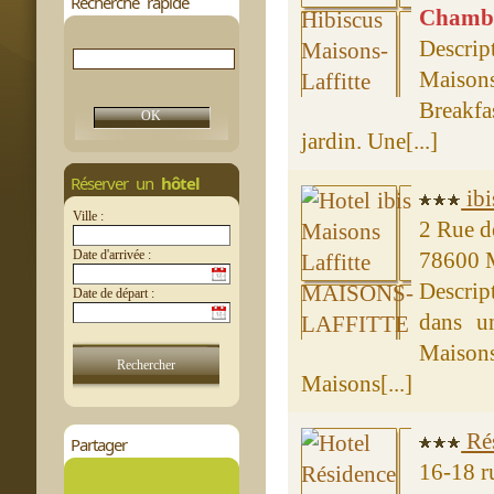
Recherche rapide
Chambre
Descri
Maison
Breakfas
jardin. Une[...]
Réserver un
hôtel
ibi
Ville :
2 Rue d
Date d'arrivée :
78600
Descrip
Date de départ :
dans u
Maisons
Maisons[...]
Rés
Partager
16-18 r