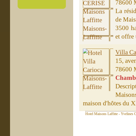
78600 M
La rési
de Maiso
3500 ha
et offre 
Villa C
15, ave
78600 M
Chambre
Descrip
Maisons
maison d'hôtes du XIX
Hotel Maisons Laffitte - Yvelines C