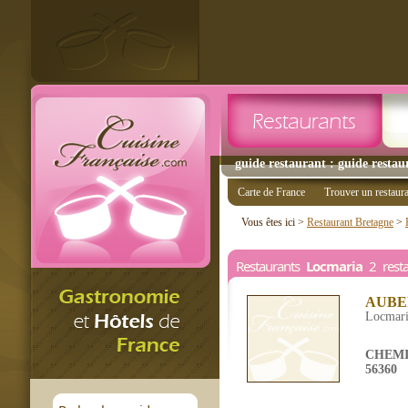
guide restaurant : guide restau
Carte de France
Trouver un restaur
Vous êtes ici >
Restaurant Bretagne
>
Restaurants
Locmaria
2 resta
AUBE
Locmar
CHEMI
56360