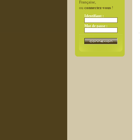
Française,
ou
connectez-vous
!
Identifiant :
Mot de passe :