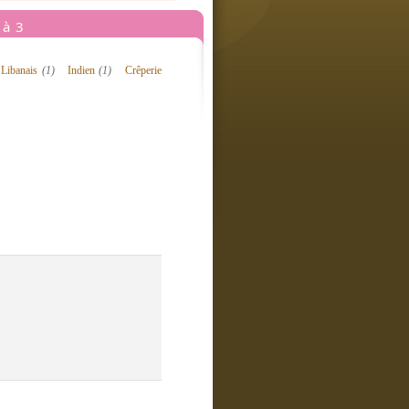
 à 3
Libanais
(1)
Indien
(1)
Crêperie