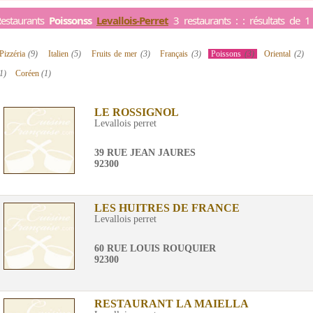
estaurants
Poissonss
Levallois-Perret
3 restaurants : : résultats de 1
Pizzéria
(9)
Italien
(5)
Fruits de mer
(3)
Français
(3)
Poissons
(3)
Oriental
(2)
1)
Coréen
(1)
LE ROSSIGNOL
Levallois perret
39 RUE JEAN JAURES
92300
LES HUITRES DE FRANCE
Levallois perret
60 RUE LOUIS ROUQUIER
92300
RESTAURANT LA MAIELLA