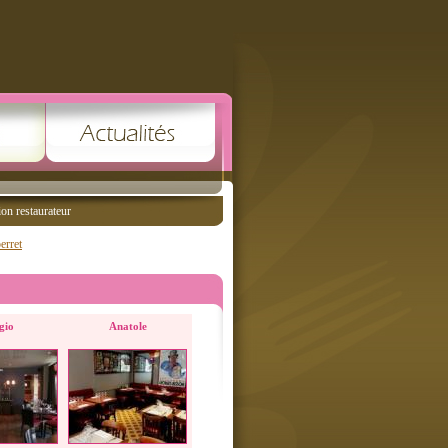
ion restaurateur
erret
gio
Anatole