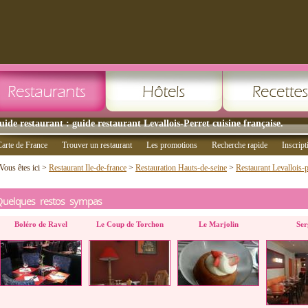
uide restaurant : guide restaurant Levallois-Perret cuisine française.
arte de France
Trouver un restaurant
Les promotions
Recherche rapide
Inscript
Vous êtes ici >
Restaurant Ile-de-france
>
Restauration Hauts-de-seine
>
Restaurant Levallois-p
Quelques restos sympas
Boléro de Ravel
Le Coup de Torchon
Le Marjolin
Ser