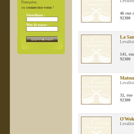
Levalloi
Française,
ou
connectez-vous
!
46 rue d
Identifiant :
92300
Mot de passe :
La Sa
Levalloi
141, ru
92300
Matsur
Levalloi
32, rue
92300
O'Woks
Levalloi