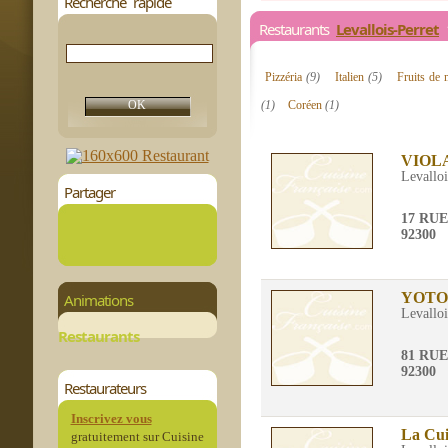
Recherche rapide
Restaurants
Levallois-Perret
1
Pizzéria
(9)
Italien
(5)
Fruits de
(1)
Coréen
(1)
VIOL
Levalloi
Partager
17 RU
92300
YOTO
Animations
Levalloi
Restaurants
81 RU
92300
Restaurateurs
Inscrivez vous
La Cui
gratuitement sur Cuisine