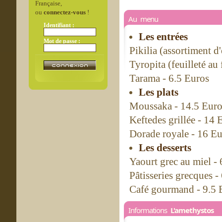
Française,
ou
connectez-vous
!
Au menu
Identifiant :
Les entrées
Mot de passe :
Pikilia (assortiment d
Tyropita (feuilleté au
Tarama - 6.5 Euros
Les plats
Moussaka - 14.5 Euro
Keftedes grillée - 14 
Dorade royale - 16 E
Les desserts
Yaourt grec au miel -
Pâtisseries grecques -
Café gourmand - 9.5 
Informations
L'amethystos