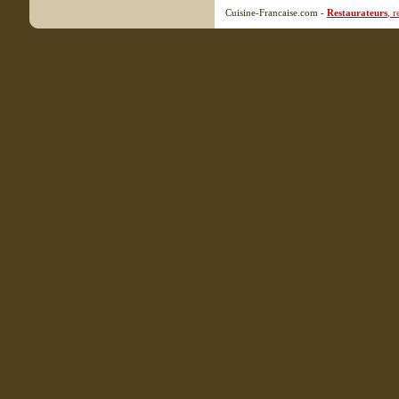
Cuisine-Francaise.com -
Restaurateurs
, 