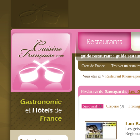
guide restaurant : guide restau
Carte de France
Trouver un restaur
Vous êtes ici >
Restaurant Rhône-alpe
Restaurants
Savoyards
Les G
Savoyard
(4)
Crêperie
(3)
Froma
Lou Ba
Les gets
Régiona