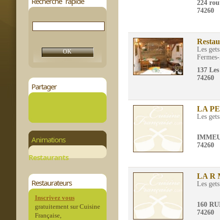
Recherche rapide
224 rou
74260
Restau
Les gets
Fermes-
137 Les
74260
Partager
LA P
Les gets
IMMEU
Animations
74260
Restaurants
LA R
Restaurateurs
Les gets
Inscrivez vous
160 R
gratuitement sur Cuisine
74260
Française,