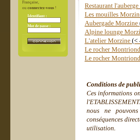
Française,
Restaurant l'auberge 
ou
connectez-vous
!
Les mouilles Morzi
Identifiant :
Aubergade Morzine
Mot de passe :
Alpine lounge Morz
L'atelier Morzine
(<
Le rocher Montrion
Le rocher Montrion
Conditions de publ
Ces informations on
l'ETABLISSEMENT. Ne
nous ne pouvons
conséquences directe
utilisation.