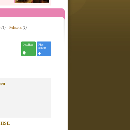
er
(1)
Poissons
(1)
Localiser
Plus
d'infos
ien
HISE