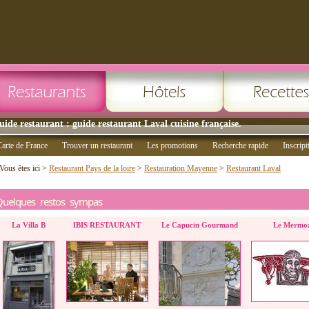
uide restaurant : guide restaurant Laval cuisine française.
arte de France
Trouver un restaurant
Les promotions
Recherche rapide
Inscript
Vous êtes ici >
Restaurant Pays de la loire
>
Restauration Mayenne
>
Restaurant Laval
Quelques restos sympas
La Villa B
IBIS RESTAURANT
Le Capucin Gourmand
Le Mermo