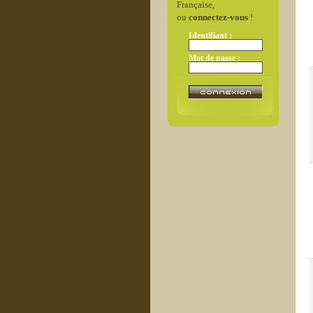
Française,
ou
connectez-vous
!
Identifiant :
Mot de passe :