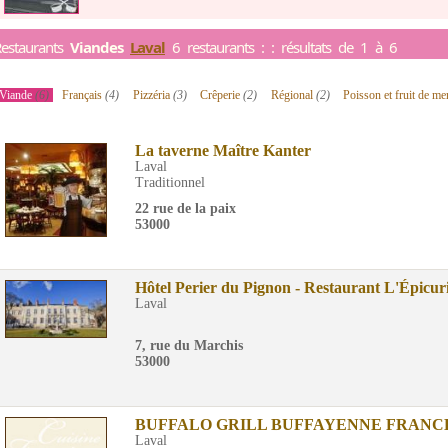
estaurants
Viandes
Laval
6 restaurants : : résultats de 1 à 6
Viande
(6)
Français
(4)
Pizzéria
(3)
Crêperie
(2)
Régional
(2)
Poisson et fruit de m
La taverne Maître Kanter
Laval
Traditionnel
22 rue de la paix
53000
Hôtel Perier du Pignon - Restaurant L'Épicur
Laval
7, rue du Marchis
53000
BUFFALO GRILL BUFFAYENNE FRANC
Laval