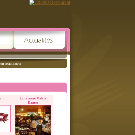
ion restaurateur
z
La taverne Maître
Kanter