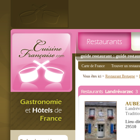
guide restaurant : guide restau
Carte de France
Trouver un restaur
Vous êtes ici >
Restaurant Bretagne
>
Restaurants
Landrévarzec
3 r
AUBE
Landrév
Traditio
Lieu-di
29510