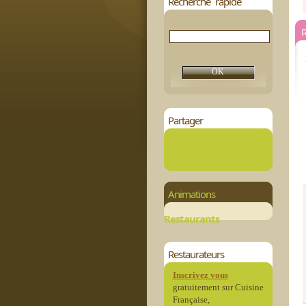
Recherche rapide
R
Partager
Animations
Restaurants
Restaurateurs
Inscrivez vous
gratuitement sur Cuisine
Française,