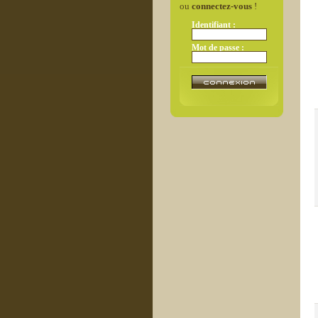
ou
connectez-vous
!
Identifiant :
Mot de passe :