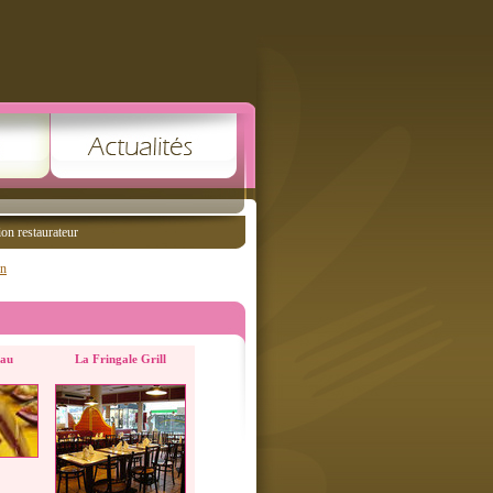
ion restaurateur
on
eau
La Fringale Grill