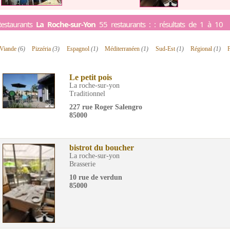
estaurants
La Roche-sur-Yon
55 restaurants : : résultats de 1 à 10
Viande
(6)
Pizzéria
(3)
Espagnol
(1)
Méditerranéen
(1)
Sud-Est
(1)
Régional
(1)
Le petit pois
La roche-sur-yon
Traditionnel
227 rue Roger Salengro
85000
bistrot du boucher
La roche-sur-yon
Brasserie
10 rue de verdun
85000