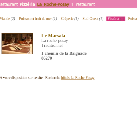
Restaurant
Pizzéria
La Roche-Posay
1 restaurant
Viande
(2)
Poisson et fruit de mer
(1)
Crêperie
(1)
Sud-Ouest
(1)
Pizzéria
(1)
Poiss
Le Marsala
La roche-posay
Traditionnel
1 chemin de la Baignade
86270
A votre disposition sur ce site : Recherche
hôtels La Roche-Posay