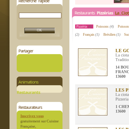
Recherche rapide
Restaurants
Pizzérias
La Ciot
Pizzéria
(6)
Poissons
(4)
Poisson
(2)
Français
(1)
Brésilien
(1)
Su
Partager
LE G
La ciota
Traditio
14 BO
FRAN
13600
Animations
LES P
Restaurants
La ciota
Pizzeria
Restaurateurs
1 CHE
13600
Inscrivez vous
gratuitement sur Cuisine
Française,