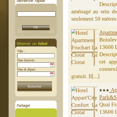
Recherche rapide
Descrip
aménagé au sein de 
seulement 50 mètres d
Apartme
Boiulev
Réserver un
hôtel
13600 L
Ville :
Descript
Date d'arrivée :
cet app
connexi
Date de départ :
gratuit. Il[...]
App
Park&Su
Quai Fr
Partager
13600 L