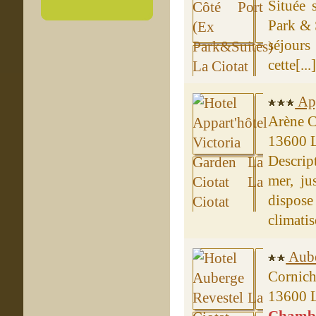
Située 
Park & S
séjours 
cette[...
App
Arène C
13600 L
Descrip
mer, ju
dispos
climatisé
Aube
Cornich
13600 L