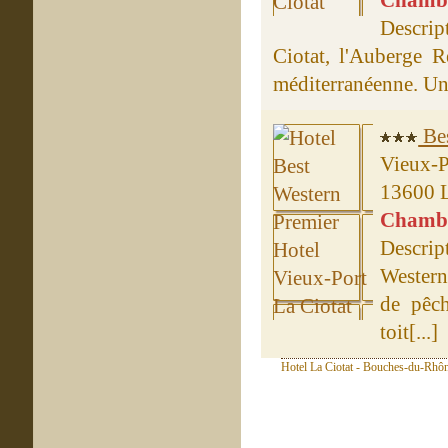
Chambre
Descrip
Ciotat, l'Auberge R
méditerranéenne. Une 
Bes
Vieux-P
13600 L
Chambre
Descrip
Western
de pêch
toit[...]
Hotel La Ciotat - Bouches-du-Rhôn