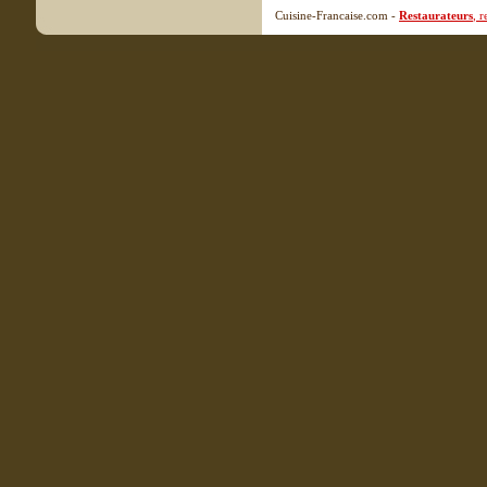
Cuisine-Francaise.com -
Restaurateurs
, 