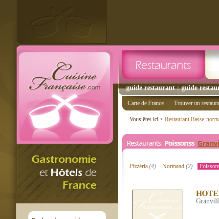
guide restaurant : guide restau
Carte de France
Trouver un restaur
Vous êtes ici >
Restaurant Basse-norm
Restaurants
Poissonss
Granvi
Pizzéria
(4)
Normand
(2)
Poisso
HOTE
Granvil