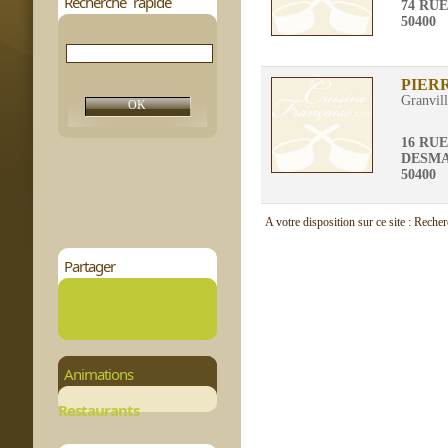
Recherche rapide
74 RU
50400
PIER
Granvil
16 RU
DESMA
50400
A votre disposition sur ce site : Reche
Partager
Animations
Restaurants