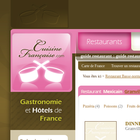
guide restaurant : guide restau
Carte de France
Trouver un restaur
Vous êtes ici >
Restaurant Basse-norm
Restaurant
Mexicain
Granvil
Pizzéria
(4)
Poissons
(2)
Fruits d
DINN
Granvil