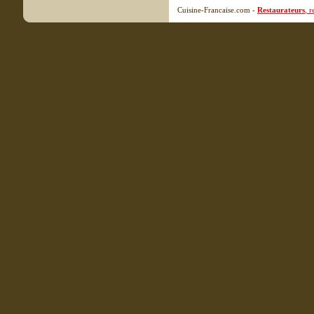
Cuisine-Francaise.com -
Restaurateurs
, 