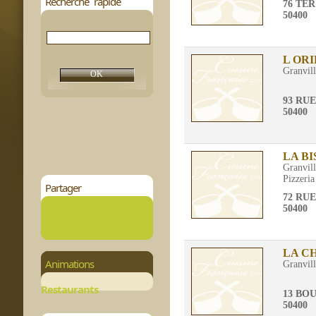
Recherche rapide
76 TE
50400
L OR
Granvil
93 RUE
50400
LA B
Granvil
Pizzeria
Partager
72 RU
50400
LA C
Animations
Granvil
Restaurants
13 BO
50400