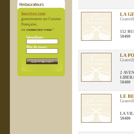
Restaurateurs
Inscrivez vous
LA G
gratuitement sur Cuisine
Granvil
Française,
ou
connectez-vous
!
152 R
50400
Identifiant :
Mot de passe :
LA P
Granvil
2 AVE
LIBER
50400
LE B
Granvil
LA VI
50400