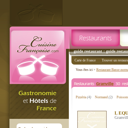
guide restaurant : guide restau
Carte de France
Trouver un restaur
Vous êtes ici >
Restaurant Basse-norm
Restaurants
Granville
30 rest
Pizzéria
(4)
Normand
(2)
Poisso
L EQ
Granvil