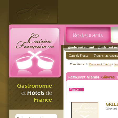
guide restaurant : guide restau
Carte de France
Trouver un restaur
Vous êtes ici >
Restaurant Centre
>
Re
Restaurant
Viande
Gièvres
1 
Viande
(1)
GRIL
Gievres