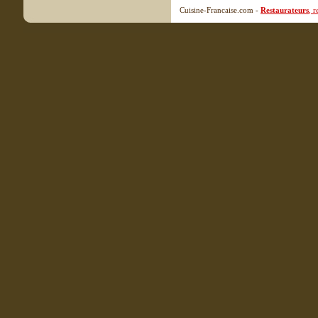
Cuisine-Francaise.com -
Restaurateurs
, 