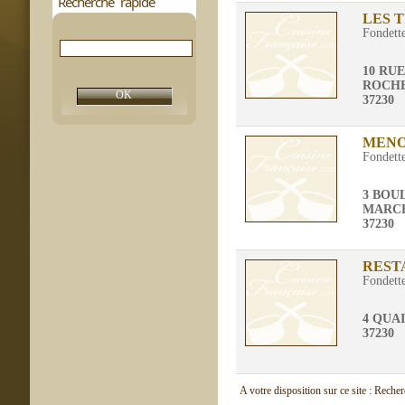
Recherche rapide
LES 
Fondett
10 RU
ROCH
37230
MENO
Fondett
3 BOU
MARC
37230
REST
Fondett
4 QUA
37230
A votre disposition sur ce site : Reche