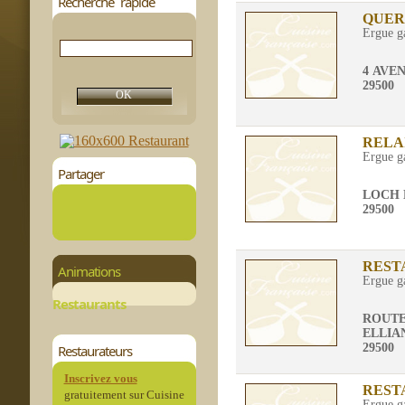
Recherche rapide
QUER
Ergue g
4 AVE
29500
RELA
Ergue g
Partager
LOCH 
29500
REST
Animations
Ergue g
Restaurants
ROUTE
ELLIA
29500
Restaurateurs
Inscrivez vous
REST
gratuitement sur Cuisine
Ergue g