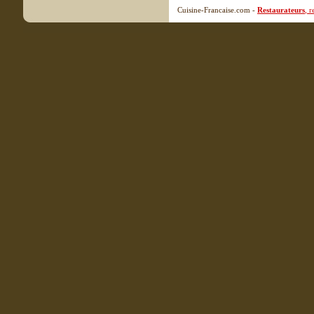
Cuisine-Francaise.com -
Restaurateurs
, 