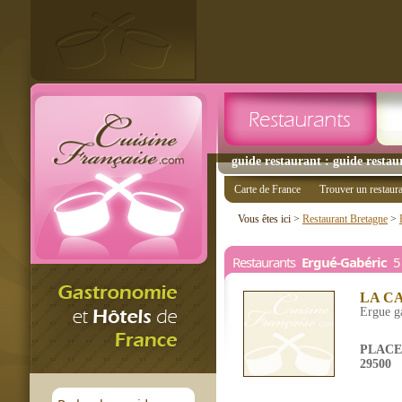
guide restaurant : guide restau
Carte de France
Trouver un restaur
Vous êtes ici >
Restaurant Bretagne
>
Restaurants
Ergué-Gabéric
5 
LA C
Ergue g
PLACE
29500