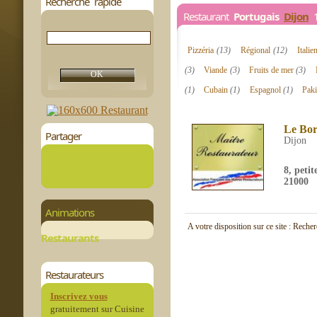
Recherche rapide
Restaurant
Portugais
Dijon
1
Pizzéria
(13)
Régional
(12)
Itali
(3)
Viande
(3)
Fruits de mer
(3)
(1)
Cubain
(1)
Espagnol
(1)
Paki
Le Bo
Partager
Dijon
8, petit
21000
Animations
A votre disposition sur ce site : Reche
Restaurants
Restaurateurs
Inscrivez vous
gratuitement sur Cuisine