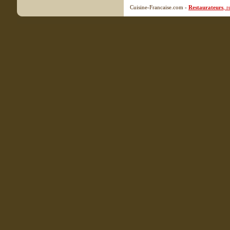
Cuisine-Francaise.com -
Restaurateurs
, 