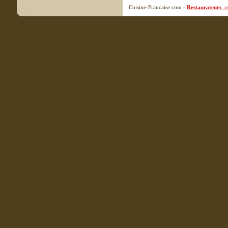
Cuisine-Francaise.com -
Restaurateurs
, 