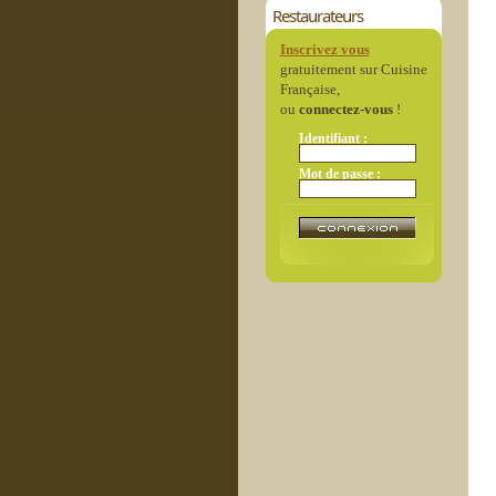
Restaurateurs
Inscrivez vous
gratuitement sur Cuisine
Française,
ou
connectez-vous
!
Identifiant :
Mot de passe :