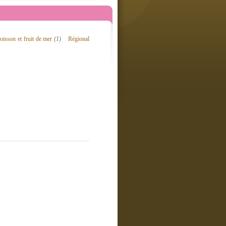
oisson et fruit de mer
(1)
Régional