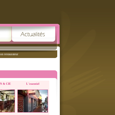
ion restaurateur
N & CIE
L 'essentiel