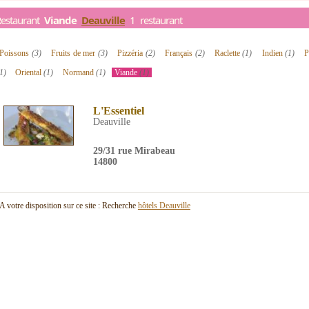
Restaurant
Viande
Deauville
1 restaurant
Poissons
(3)
Fruits de mer
(3)
Pizzéria
(2)
Français
(2)
Raclette
(1)
Indien
(1)
P
1)
Oriental
(1)
Normand
(1)
Viande
(1)
L'Essentiel
Deauville
29/31 rue Mirabeau
14800
A votre disposition sur ce site : Recherche
hôtels Deauville