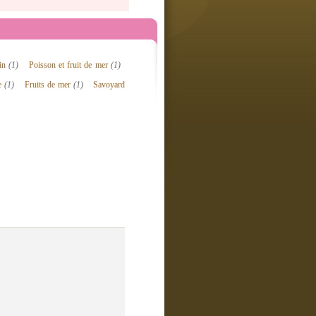
ain
(1)
Poisson et fruit de mer
(1)
e
(1)
Fruits de mer
(1)
Savoyard