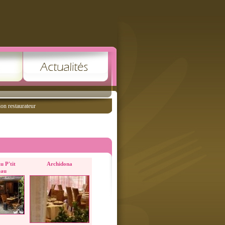
ion restaurateur
u P'tit
Archidona
au