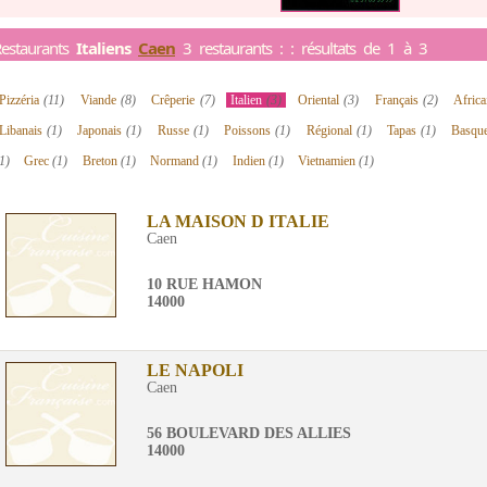
estaurants
Italiens
Caen
3 restaurants : : résultats de 1 à 3
Pizzéria
(11)
Viande
(8)
Crêperie
(7)
Italien
(3)
Oriental
(3)
Français
(2)
Afric
Libanais
(1)
Japonais
(1)
Russe
(1)
Poissons
(1)
Régional
(1)
Tapas
(1)
Basqu
1)
Grec
(1)
Breton
(1)
Normand
(1)
Indien
(1)
Vietnamien
(1)
LA MAISON D ITALIE
Caen
10 RUE HAMON
14000
LE NAPOLI
Caen
56 BOULEVARD DES ALLIES
14000