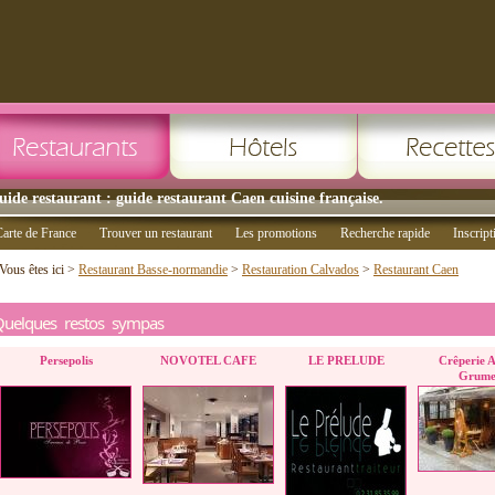
uide restaurant : guide restaurant Caen cuisine française.
arte de France
Trouver un restaurant
Les promotions
Recherche rapide
Inscript
Vous êtes ici >
Restaurant Basse-normandie
>
Restauration Calvados
>
Restaurant Caen
Quelques restos sympas
Persepolis
NOVOTEL CAFE
LE PRELUDE
Crêperie A
Grume