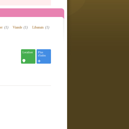
mer
(1)
Viande
(1)
Libanais
(1)
Localiser
Plus
d'infos