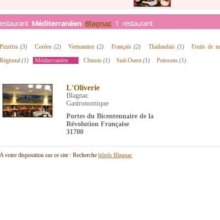
Restaurant
Méditerranéen
Blagnac
1 restaurant
Pizzéria
(3)
Coréen
(2)
Vietnamien
(2)
Français
(2)
Thailandais
(1)
Fruits de 
Régional
(1)
Méditerranéen
(1)
Chinois
(1)
Sud-Ouest
(1)
Poissons
(1)
L'Oliverie
Blagnac
Gastronomique
Portes du Bicentennaire de la
Révolution Française
31700
A votre disposition sur ce site : Recherche
hôtels Blagnac