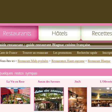
uide restaurant : guide restaurant Blagnac cuisine française.
arte de France
Trouver un restaurant
Les promotions
Recherche rapide
Inscript
Vous êtes ici >
Restaurant Midi-pyrénées
>
Restauration Haute-garonne
>
Restaurant Blagnac
Quelques restos sympas
La Vie en Rose
Autan des Saveurs
JinJi
L'Oliveri