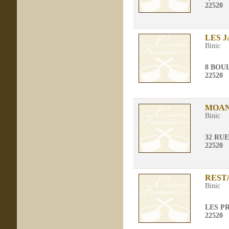
22520
LES J
Binic
8 BOU
22520
MOAN
Binic
32 RU
22520
REST
Binic
LES P
22520