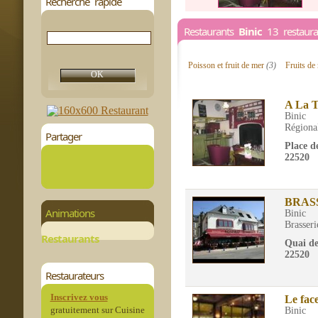
Recherche rapide
Restaurants
Binic
13 restauran
Poisson et fruit de mer
(3)
Fruits d
A La T
Binic
Régiona
Partager
Place de
22520
BRAS
Animations
Binic
Brasseri
Restaurants
Quai d
22520
Restaurateurs
Inscrivez vous
Le fac
gratuitement sur Cuisine
Binic