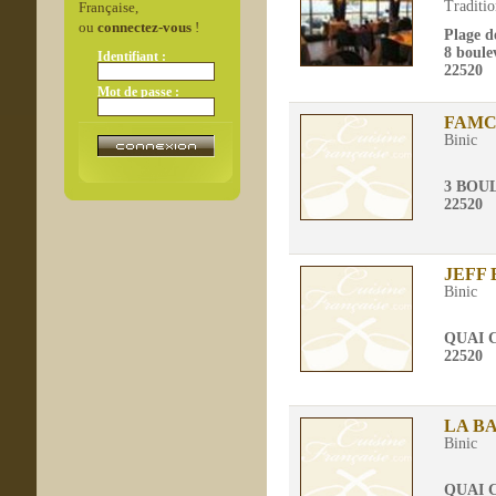
Traditio
Française,
ou
connectez-vous
!
Plage d
8 boul
Identifiant :
22520
Mot de passe :
FAMC
Binic
3 BOU
22520
JEFF
Binic
QUAI 
22520
LA B
Binic
QUAI 