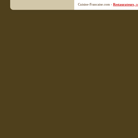
Cuisine-Francaise.com -
Restaurateurs
, 