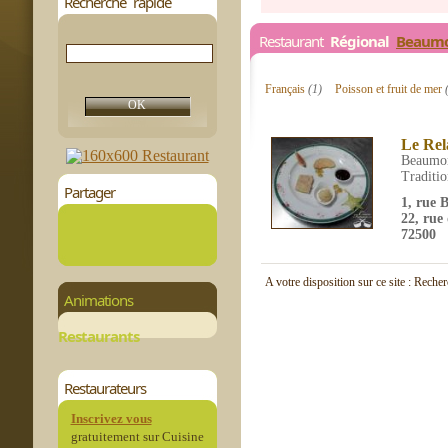
Recherche rapide
Restaurant
Régional
Beaumo
Français
(1)
Poisson et fruit de mer
Le Rel
Beaumon
Traditio
Partager
1, rue B
22, rue 
72500
A votre disposition sur ce site : Reche
Animations
Restaurants
Restaurateurs
Inscrivez vous
gratuitement sur Cuisine