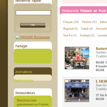
Recherche rapide
Restaurants
Poisson et frui
Français
(16)
Pizzéria
(11)
Italie
Régional
(5)
Viande
(4)
Savoyar
Sud-Est
(1)
Asiatique
(1)
Lyonna
Partager
Butter
Antibes 
Traditio
06160 
8 boule
06160
Animations
Restaurants
L HO
Juan les
Traditio
Restaurateurs
37 bis 
06160
Inscrivez vous
gratuitement sur Cuisine