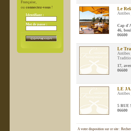
Française,
ou
connectez-vous
!
Le Rel
Antibes 
Identifiant :
Mot de passe :
Cap d'A
46, bou
06600
Le Tra
Antibes 
Traditio
17, ave
06600
LE J
Antibes 
5 RUE
06600
A votre disposition sur ce site : Reche