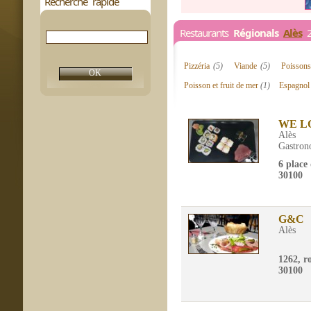
Recherche rapide
Restaurants
Régionals
Alès
2 
Pizzéria
(5)
Viande
(5)
Poisson
Poisson et fruit de mer
(1)
Espagno
WE L
Alès
Gastron
6 place
30100
G&C
Alès
1262, r
30100