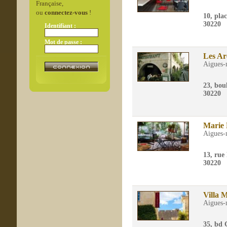
Française,
ou
connectez-vous
!
10, pla
30220
Identifiant :
Mot de passe :
Les Ar
Aigues-
23, bo
30220
Marie 
Aigues-
13, rue
30220
Villa 
Aigues-
35, bd