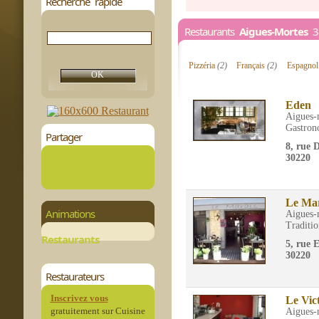
Recherche rapide
Restaurants
Aigues-Mortes
38
Pizzéria
(2)
Français
(2)
Espagno
Eden
Aigues-
Gastron
Partager
8, rue 
30220
Le Mar
Animations
Aigues-
Traditio
Restaurants
5, rue 
30220
Restaurateurs
Inscrivez vous
Le Vic
gratuitement sur Cuisine
Aigues-