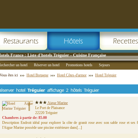
otels France : Liste d'hotels Tréguier - Cuisine Française
echercher un hotel
Réserver un hotel
Promotions hotels
Sejours
Vous êtes ici
Hotel Bretagne
Hotel Côtes-d'armor
Hotel Tréguier
éserver hotel
Tréguier
affichage 2 hôtels Tréguier
Aigue Marine
Le Port de Plaisance
22220 Tréguier
Chambres à partir de: 85.00
Description Endroit idéal pour explorer la côte de granit rose avec son sable rose et ses 
l'Aigue Marine possède une piscine extérieure dans[...]