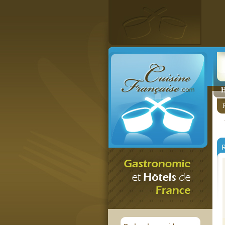
H
R
R