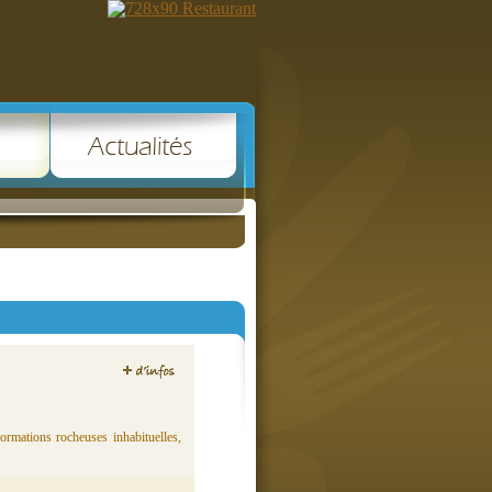
formations rocheuses inhabituelles,