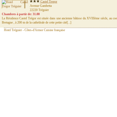
Castel Tregor
Avenue Gambetta
22220 Tréguier
Chambres à partir de: 31.00
La Résidence Castel Trégor est située dans une ancienne bâtisse du XVIIIème siècle, au coeur
Bretagne , à 200 m de la cathédrale de cette petite cité[...]
Hotel Tréguier - Côtes-d'Armor Cuisine française