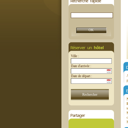
Recherche rapide
Réserver un
hôtel
Ville :
Date d'arrivée :
D
A
Date de départ :
p
E
t
Partager