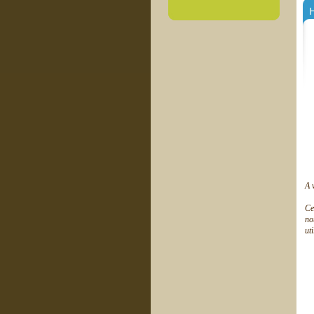
H
A 
Ce
no
ut