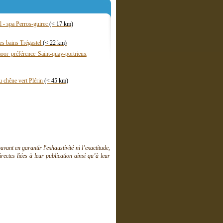
l - spa Perros-guirec
(< 17 km)
es bains Trégastel
(< 22 km)
oor préférence Saint-quay-portrieux
au chêne vert Plérin
(< 45 km)
ant en garantir l'exhaustivité ni l’exactitude,
ctes liées à leur publication ainsi qu’à leur