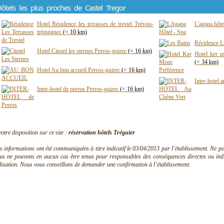
ôtels les plus proches de Castel Tregor
Hotel Résidence les terrasses de trestel Trévou-
L'agapa hôte
tréguignec
(< 10 km)
Résidence L
Hotel Citotel les sternes Perros-guirec
(< 16 km)
Hotel ker m
(< 34 km)
Hotel Au bon accueil Perros-guirec
(< 16 km)
Inter-hotel 
Inter-hotel de perros Perros-guirec
(< 16 km)
votre disposition sur ce site :
réservation hôtels Tréguier
s informations ont été communiquées à titre indicatif le 03/04/2013 par l’établissement. Ne pouv
us ne pouvons en aucun cas être tenus pour responsables des conséquences directes ou indire
ilisation. Nous vous conseillons de demander une confirmation à l’établissement.