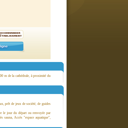
00 m de la cathédrale, à proximité du
ux, prêt de jeux de société, de guides
ire le jour du départ ou renvoyée par
cès sauna, Accès "espace aquatique",