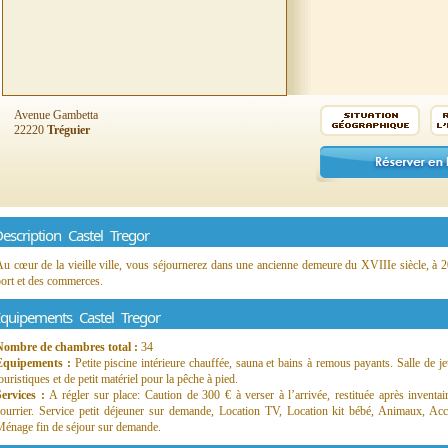
Avenue Gambetta
22220
Tréguier
escription Castel Tregor
u cœur de la vieille ville, vous séjournerez dans une ancienne demeure du XVIIIe siècle, à 2
ort et des commerces.
quipements Castel Tregor
Nombre de chambres total :
34
Equipements :
Petite piscine intérieure chauffée, sauna et bains à remous payants. Salle de je
ouristiques et de petit matériel pour la pêche à pied.
Services :
A régler sur place: Caution de 300 € à verser à l’arrivée, restituée après inventa
courrier. Service petit déjeuner sur demande, Location TV, Location kit bébé, Animaux, Ac
Ménage fin de séjour sur demande.