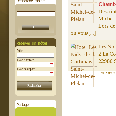
Recherche rapide
Chambre
Descrip
Michel-
Lors de
ou vous[...]
Réserver un
hôtel
Les Nid
Ville :
2 La Co
Date d'arrivée :
22980 S
Date de départ :
Hotel Saint Mi
Partager