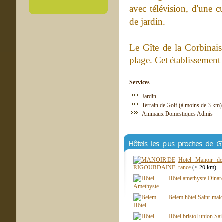
avec télévision, d'une c
de jardin.
Le Gîte de la Corbinai
plage. Cet établissement 
Services
Jardin
Terrain de Golf (à moins de 3 km)
Animaux Domestiques Admis
Hôtels les plus proches de Gî
Hotel Manoir de 
rance
(< 20 km)
Hôtel amethyste Dina
Belem hôtel Saint-mal
Hôtel bristol union Sa