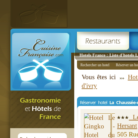
Hotels France : Liste d'hotels 
Rechercher un hotel
Réserver un ho
Vous êtes ici
Hot
d'ivry
Réserver hotel
La Chaussée-d
Le
Hersant
505 Ru