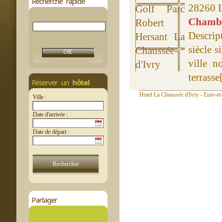
Recherche rapide
28260 L
Chambre
Descrip
siècle s
ville n
terrasse[
Réserver un
hôtel
Hotel La Chaussée d'Ivry - Eure-et
Ville :
Date d'arrivée :
Date de départ :
Partager