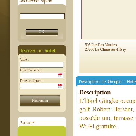
Recherche rapide
505 Rue Des Moulins
Réserver un
hôtel
28260
La Chaussée-d'Ivry
Ville :
Date d'arrivée :
Description Le Gingko - Hote
Date de départ :
Description
L'hôtel Gingko occupe
golf Robert Hersant,
possède une terrasse
Partager
Wi-Fi gratuite.