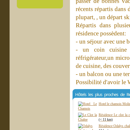
passer de bonnes vac
récents répartis dans 
plupart, , un départ sk
Répartis dans plusie
résidence possèdent:
- un séjour avec une b
- un coin cuisine
réfrigérateur,un micro
de cuisine, des couvert
- un balcon ou une ter
Possibilité d'avoir le
Hôtels les plus proches de R
Hotel le chamois Moli
Résidence Le clot la 
(< 11 km)
Résidence Odalys chal