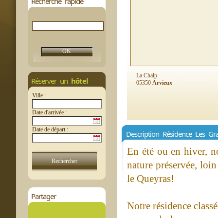
Recherche rapide
La Chalp
Réserver un
hôtel
05350
Arvieux
Ville :
Date d'arrivée :
Date de départ :
Description Résidence Les Gr
En été ou en hiver, n
nature préservée, loin
le Queyras!
Partager
Notre résidence classé